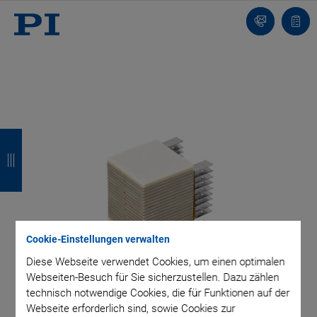
Kontakt
Anfr
Z
Z
Z
Z
u
u
u
u
r
r
r
r
ü
ü
ü
ü
c
c
c
c
Cookie-Einstellungen verwalten
k
k
k
k
Diese Webseite verwendet Cookies, um einen optimalen
Webseiten-Besuch für Sie sicherzustellen. Dazu zählen
technisch notwendige Cookies, die für Funktionen auf der
Webseite erforderlich sind, sowie Cookies zur