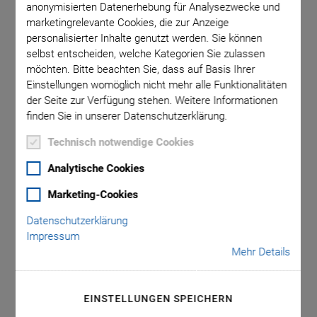
anonymisierten Datenerhebung für Analysezwecke und
marketingrelevante Cookies, die zur Anzeige
personalisierter Inhalte genutzt werden. Sie können
net den
PICA S
selbst entscheiden, welche Kategorien Sie zulassen
möchten. Bitte beachten Sie, dass auf Basis Ihrer
Einstellungen womöglich nicht mehr alle Funktionalitäten
der Seite zur Verfügung stehen. Weitere Informationen
finden Sie in unserer Datenschutzerklärung.
Technisch notwendige Cookies
Analytische Cookies
PICA Shear T
Marketing-Cookies
Scheraktoren für
Datenschutzerklärung
Impressum
kryogene
Mehr Details
Anwendungen
EINSTELLUNGEN SPEICHERN
Kompakte Aktoren für kryogene und UHV-