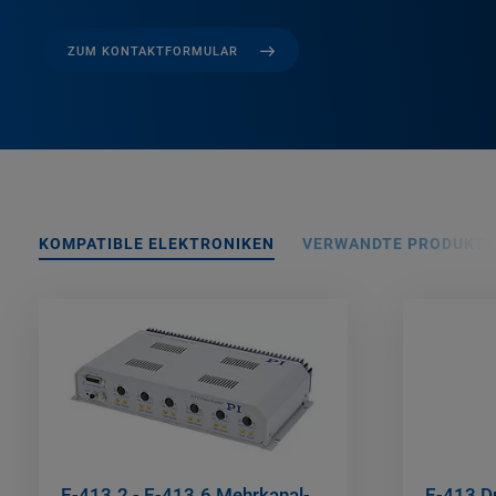
ZUM KONTAKTFORMULAR
KOMPATIBLE ELEKTRONIKEN
VERWANDTE PRODUKTE
E-413.2 - E-413.6 Mehrkanal-
E-413 D