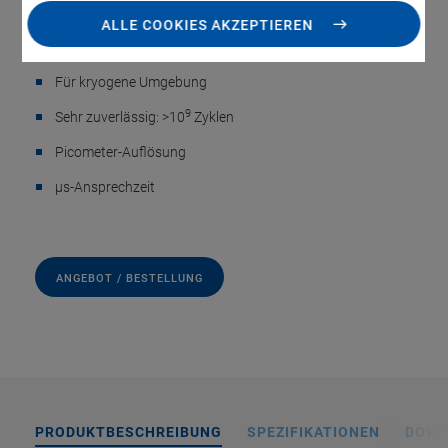
Umgebung
ALLE COOKIES AKZEPTIEREN
-9
UHV-kompatibel bis 10
hPa
Für kryogene Umgebung
9
Sehr zuverlässig: >10
Zyklen
Picometer-Auflösung
µs-Ansprechzeit
ANGEBOT / BESTELLUNG
PRODUKTBESCHREIBUNG
SPEZIFIKATIONEN
DOWN