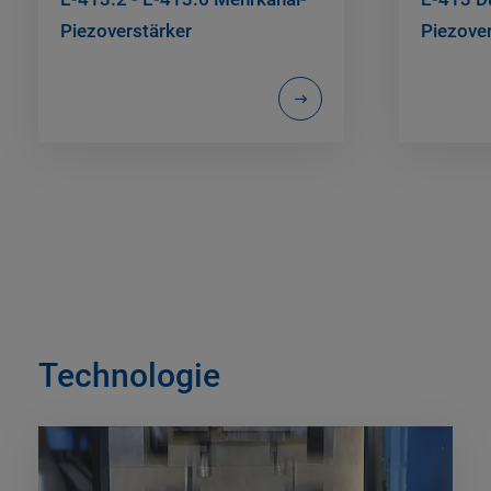
Piezoverstärker
Piezove
Technologie