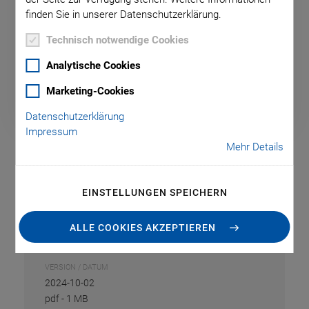
Alle
finden Sie in unserer Datenschutzerklärung.
Technisch notwendige Cookies
PRODUKTKATEGORIE
Analytische Cookies
PRODUKTKATEGORIE
Alle
Marketing-Cookies
Datenschutzerklärung
Impressum
Mehr Details
U-781
EINSTELLUNGEN SPEICHERN
DATENBLATT
ALLE COOKIES AKZEPTIEREN
Datenblatt U-781
VERSION / DATUM
2024-10-02
pdf
-
1 MB