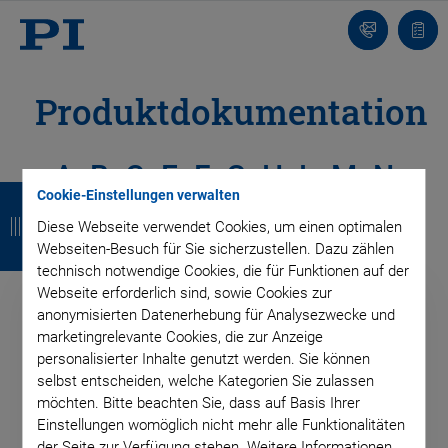
Kontakt
Anfr
Produktdokumentation
A
B
C
E
F
G
H
L
M
N
Z
Z
Z
Z
Cookie-Einstellungen verwalten
U
P
R
S
V
X
u
u
u
u
Diese Webseite verwendet Cookies, um einen optimalen
Webseiten-Besuch für Sie sicherzustellen. Dazu zählen
r
r
r
r
technisch notwendige Cookies, die für Funktionen auf der
Webseite erforderlich sind, sowie Cookies zur
ü
ü
ü
ü
anonymisierten Datenerhebung für Analysezwecke und
c
c
c
c
PRODUKT
marketingrelevante Cookies, die zur Anzeige
PRODUKT
personalisierter Inhalte genutzt werden. Sie können
Alle
k
k
k
k
selbst entscheiden, welche Kategorien Sie zulassen
möchten. Bitte beachten Sie, dass auf Basis Ihrer
Einstellungen womöglich nicht mehr alle Funktionalitäten
DOKUMENTENTYP
der Seite zur Verfügung stehen. Weitere Informationen
DOKUMENTENTYP