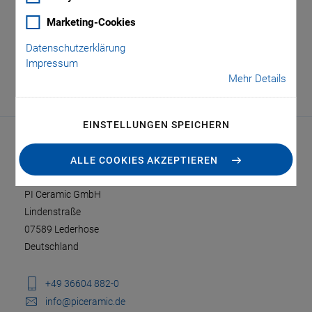
Tag: Interview
Marketing-Cookies
Datenschutzerklärung
Impressum
Mehr Details
EINSTELLUNGEN SPEICHERN
ALLE COOKIES AKZEPTIEREN
KONTAKT
PI Ceramic GmbH
Lindenstraße
07589 Lederhose
Deutschland
+49 36604 882-0
info@piceramic.de