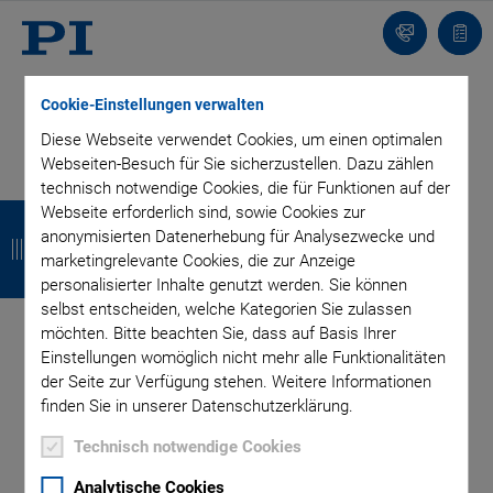
Kontakt
Anfr
Cookie-Einstellungen verwalten
Diese Webseite verwendet Cookies, um einen optimalen
Webseiten-Besuch für Sie sicherzustellen. Dazu zählen
Kategorien
technisch notwendige Cookies, die für Funktionen auf der
Z
Z
Z
Z
Webseite erforderlich sind, sowie Cookies zur
anonymisierten Datenerhebung für Analysezwecke und
u
u
u
u
Anwendung
Astronomie
Unternehmen
Medizintechnik
marketingrelevante Cookies, die zur Anzeige
Produkt
Technologie
Video
r
r
r
r
personalisierter Inhalte genutzt werden. Sie können
selbst entscheiden, welche Kategorien Sie zulassen
ü
ü
ü
ü
möchten. Bitte beachten Sie, dass auf Basis Ihrer
Einstellungen womöglich nicht mehr alle Funktionalitäten
c
c
c
c
der Seite zur Verfügung stehen. Weitere Informationen
k
k
k
k
finden Sie in unserer Datenschutzerklärung.
Technisch notwendige Cookies
Analytische Cookies