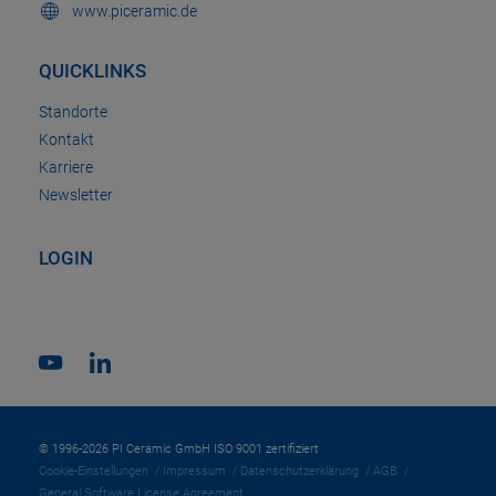
www.piceramic.de
QUICKLINKS
Standorte
Kontakt
Karriere
Newsletter
LOGIN
© 1996-2026 PI Ceramic GmbH ISO 9001 zertifiziert
Cookie-Einstellungen
Impressum
Datenschutzerklärung
AGB
General Software License Agreement