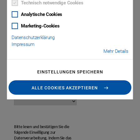
Technisch notwendige Cookies
Analytische Cookies
Vorname
*
Marketing-Cookies
Nachname
*
Datenschutzerklärung
Impressum
Mehr Details
E-Mail
*
EINSTELLUNGEN SPEICHERN
Unternehmen / Institut
*
ALLE COOKIES AKZEPTIEREN
Land
*
Bitte lesen und bestätigen Sie die
folgende Einwilligung zur
Datenverarbeitung. Indem Sie das