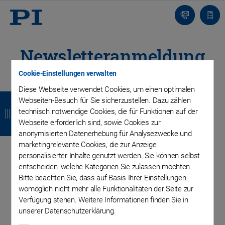
Kontakt
Anfra
Newsletteranmeldung
Cookie-Einstellungen verwalten
Melden Sie sich zu unserem PI Ceramic Newsletter
an, um neueste Informationen aus dem Bereich der
Diese Webseite verwendet Cookies, um einen optimalen
Z
Z
Z
Z
Piezotechnologie zu erhalten
Webseiten-Besuch für Sie sicherzustellen. Dazu zählen
technisch notwendige Cookies, die für Funktionen auf der
u
u
u
u
Webseite erforderlich sind, sowie Cookies zur
r
r
r
r
anonymisierten Datenerhebung für Analysezwecke und
marketingrelevante Cookies, die zur Anzeige
ü
ü
ü
ü
personalisierter Inhalte genutzt werden. Sie können selbst
c
c
c
c
entscheiden, welche Kategorien Sie zulassen möchten.
Bitte beachten Sie, dass auf Basis Ihrer Einstellungen
k
k
k
k
Akademischer Titel
womöglich nicht mehr alle Funktionalitäten der Seite zur
Verfügung stehen. Weitere Informationen finden Sie in
unserer Datenschutzerklärung.
Anrede