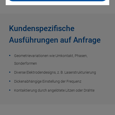
Kundenspezifische
Ausführungen auf Anfrage
Geometrievariationen wie Umkontakt, Phasen,
Sonderformen
Diverse Elektrodendesigns, z. B. Laserstrukturierung
Dickenabhängige Einstellung der Frequenz
Kontaktierung durch angelötete Litzen oder Drähte