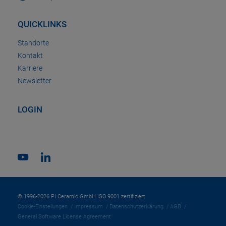
QUICKLINKS
Standorte
Kontakt
Karriere
Newsletter
LOGIN
© 1996-2026 PI Ceramic GmbH ISO 9001 zertifiziert
Cookie-Einstellungen
Impressum
Datenschutzerklärung
AGB
General Software License Agreement