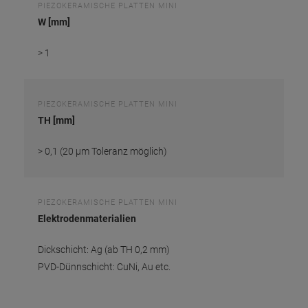
PIEZOKERAMISCHE PLATTEN MINI
W [mm]
> 1
PIEZOKERAMISCHE PLATTEN MINI
TH [mm]
> 0,1 (20 µm Toleranz möglich)
PIEZOKERAMISCHE PLATTEN MINI
Elektrodenmaterialien
Dickschicht: Ag (ab TH 0,2 mm)
PVD-Dünnschicht: CuNi, Au etc.