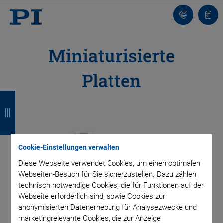
Kontakt
Anfr
Miniaturisierte
Platten
Z
Z
Z
Z
u
u
u
u
r
r
r
r
ü
ü
ü
ü
Cookie-Einstellungen verwalten
Diese Webseite verwendet Cookies, um einen optimalen
c
c
c
c
Webseiten-Besuch für Sie sicherzustellen. Dazu zählen
k
k
k
k
technisch notwendige Cookies, die für Funktionen auf der
Webseite erforderlich sind, sowie Cookies zur
anonymisierten Datenerhebung für Analysezwecke und
marketingrelevante Cookies, die zur Anzeige