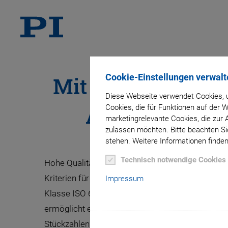
Cookie-Einstellungen verwalt
Mit fortschrittli
Diese Webseite verwendet Cookies, u
Arbeitsprozess
Cookies, die für Funktionen auf der
marketingrelevante Cookies, die zur 
zulassen möchten. Bitte beachten Sie
stehen. Weitere Informationen finden
Technisch notwendige Cookies
Hohe Qualität der Produkte, sichere Lieferung, fl
Kriterien für den Kundenerfolg. Unsere Fähigkei
Impressum
Klasse ISO 6 und ein modernes Produktionsmanag
ermöglicht es, eine Vielzahl an unterschiedlichen
Stückzahlen sicherzustellen.