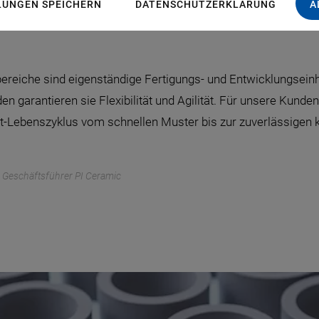
LUNGEN SPEICHERN
DATENSCHUTZERKLÄRUNG
A
ereiche sind eigenständige Fertigungs- und Entwicklungsein
en garantieren sie Flexibilität und Agilität. Für unsere Kunde
-Lebenszyklus vom schnellen Muster bis zur zuverlässigen k
 – Geschäftsführer PI Ceramic