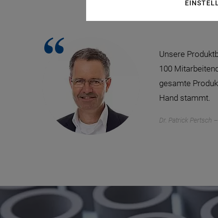
EINSTEL
Unsere Produktb
100 Mitarbeitend
gesamte Produkt
Hand stammt.
Dr. Patrick Pertsch