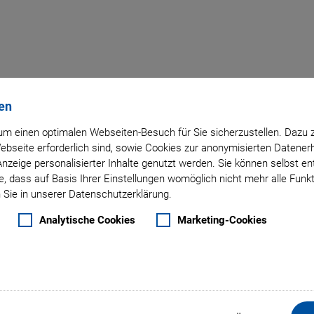
en
chen Technologien, Prod
m einen optimalen Webseiten-Besuch für Sie sicherzustellen. Dazu 
en Qualität und Skalier
 Webseite erforderlich sind, sowie Cookies zur anonymisierten Daten
Anzeige personalisierter Inhalte genutzt werden. Sie können selbst e
, dass auf Basis Ihrer Einstellungen womöglich nicht mehr alle Funkt
 Sie in unserer Datenschutzerklärung.
Analytische Cookies
Marketing-Cookies
exible Skalierbarkeit in der Quantität und ein zuverlässiger B
ten und Räumlichkeiten für aktuelle und künftige Marktbedü
ement, um schnell flexible Großserien produzieren zu könne
 Produkten zu fertigen und zu qualifizieren sowie die von uns