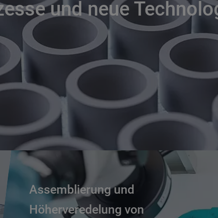
zesse und neue Technolo
Assemblierung und
Höherveredelung von