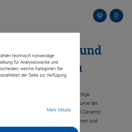
Kontakt
Anfragel
uktionsmitteln und
zählen technisch notwendige
barkeit sichern
erhebung für Analysezwecke und
ntscheiden, welche Kategorien Sie
ionalitäten der Seite zur Verfügung
etrieb in der Anwendung – das sind wichtige
rfnisse umfassen unter anderem Reinräume der
Mehr Details
n. Die Produktbereichsstruktur bei PI Ceramic
eren Partnern geforderten Spezifikationen und