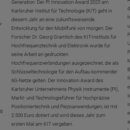
Generation:
Der PI Innovation Award 2025 am
d
Karlsruher Institut für Technologie (KIT) geht in
h
diesem Jahr an eine zukunftsweisende
s-
u
Entwicklung für den Mobilfunk von morgen: Der
P
Forscher Dr. Georg Gramlich des KIT-Instituts für
U
Hochfrequenztechnik und Elektronik wurde für
P
seine Arbeit an gedruckten
M
Hochfrequenzverbindungen ausgezeichnet, die als
B
Schlüsseltechnologie für den Aufbau kommender
f
6G-Netze gelten. Der Innovation Award des
e
Karlsruher Unternehmens Physik Instrumente (PI),
s
Markt- und Technologieführer für hochpräzise
i
Positioniertechnik und Piezoanwendungen, ist mit
ig
e
2.500 Euro dotiert und wird dieses Jahr zum
a
ersten Mal am KIT vergeben.