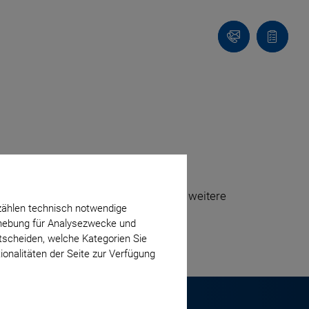
Kontakt
Anfragel
öffentlichungen in Ihren Medien. Für weitere
zählen technisch notwendige
erhebung für Analysezwecke und
ntscheiden, welche Kategorien Sie
ionalitäten der Seite zur Verfügung