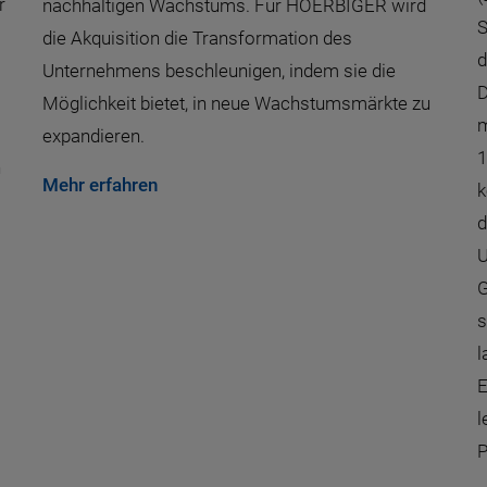
r
nachhaltigen Wachstums. Für HOERBIGER wird
S
die Akquisition die Transformation des
d
Unternehmens beschleunigen, indem sie die
D
Möglichkeit bietet, in neue Wachstumsmärkte zu
m
expandieren.
1
n
Mehr erfahren
k
d
U
G
s
l
E
l
P