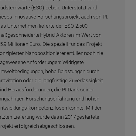
üdsternwarte (ESO) geben. Unterstützt wird
ieses innovative Forschungsprojekt auch von PI.
as Unternehmen lieferte der ESO 2.500
aßgeschneiderte Hybrid-Aktoren im Wert von
5,9 Millionen Euro. Die speziell für das Projekt
onzipierten Nanopositionierer erfüllen noch nie
agewesene Anforderungen: Widrigste
mweltbedingungen, hohe Belastungen durch
ravitation oder die langfristige Zuverlässigkeit
ind Herausforderungen, die PI Dank seiner
angjährigen Forschungserfahrung und hohen
ntwicklungs-kompetenz lösen konnte. Mit der
etzten Lieferung wurde das in 2017 gestartete
rojekt erfolgreich abgeschlossen.