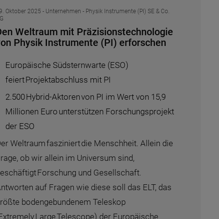
9. Oktober 2025
- Unternehmen - Physik Instrumente (PI) SE & Co.
G
Den Weltraum mit Präzisionstechnologie
von Physik Instrumente (PI) erforschen
Europäische Südsternwarte (ESO)
feiert Projektabschluss mit PI
2.500 Hybrid-Aktoren von PI im Wert von 15,9
Millionen Euro unterstützen Forschungsprojekt
der ESO
er Weltraum fasziniert die Menschheit. Allein die
rage, ob wir allein im Universum sind,
eschäftigt Forschung und Gesellschaft.
ntworten auf Fragen wie diese soll das ELT, das
rößte bodengebundenem Teleskop
Extremely Large Telescope) der Europäische