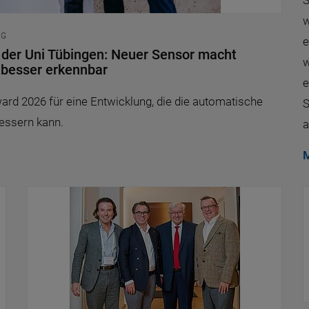
S
w
KG
e
n der Uni Tübingen: Neuer Sensor macht
w
 besser erkennbar
e
ward 2026 für eine Entwicklung, die die automatische
S
essern kann.
a
M