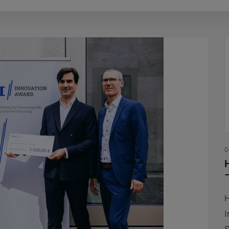
0
H
H
I