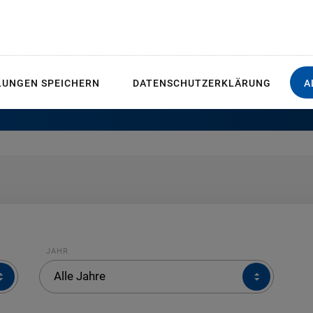
takt
+49 36604 882 4236
S
akic
LUNGEN SPEICHERN
DATENSCHUTZERKLÄRUNG
A
JAHR
JAHR
Alle Jahre