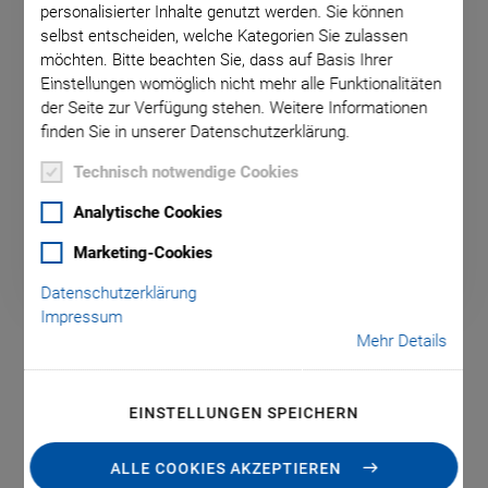
personalisierter Inhalte genutzt werden. Sie können
selbst entscheiden, welche Kategorien Sie zulassen
möchten. Bitte beachten Sie, dass auf Basis Ihrer
Einstellungen womöglich nicht mehr alle Funktionalitäten
der Seite zur Verfügung stehen. Weitere Informationen
finden Sie in unserer Datenschutzerklärung.
Jetzt Traumjob finden!
Technisch notwendige Cookies
Analytische Cookies
Marketing-Cookies
Datenschutzerklärung
Impressum
Mehr Details
EINSTELLUNGEN SPEICHERN
Mit einem einzigartigen Portfolio an Lösungen für
anspruchsvollste Positionieraufgaben trägt PI zur
ALLE COOKIES AKZEPTIEREN
Verwirklichung zahlloser spannender Projekte und Aufgaben