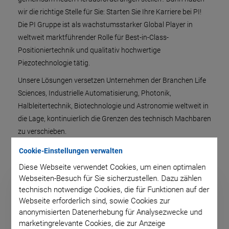
wir die richtige Stelle für Sie: Starten Sie Ihre Karriere bei PI!
Die PI Gruppe ist als wachstumsstarker Global Player in
weltweit marktführender Rolle für Best-in-Class-
Positioniertechnik und qualitativ hochwertige
Piezotechnologie tätig.
Unsere Lösungen versetzen Unternehmen der Branchen Life
Sciences, Industrielle Automatisierung, Photonik,
Halbleitertechnik, Biotechnologie und Astronomie weltweit in
die Lage, kontinuierlich die Grenzen des technisch Machbaren
zu verschieben.
Cookie-Einstellungen verwalten
Diese Webseite verwendet Cookies, um einen optimalen
Webseiten-Besuch für Sie sicherzustellen. Dazu zählen
technisch notwendige Cookies, die für Funktionen auf der
Webseite erforderlich sind, sowie Cookies zur
anonymisierten Datenerhebung für Analysezwecke und
marketingrelevante Cookies, die zur Anzeige