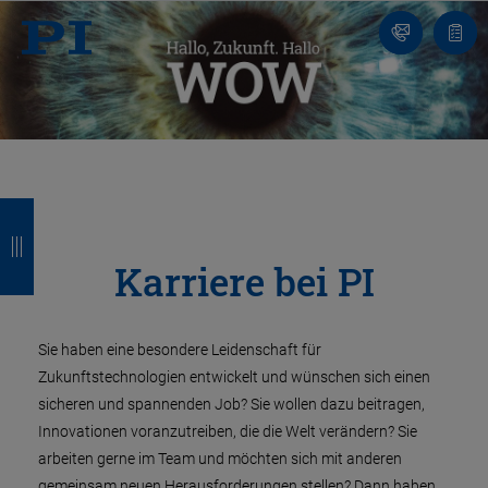
Kontakt
Anfr
Z
Z
Z
Z
u
u
u
u
Karriere bei PI
r
r
r
r
ü
ü
ü
ü
Sie haben eine besondere Leidenschaft für
c
c
c
c
Zukunftstechnologien entwickelt und wünschen sich einen
k
k
k
k
sicheren und spannenden Job? Sie wollen dazu beitragen,
Innovationen voranzutreiben, die die Welt verändern? Sie
arbeiten gerne im Team und möchten sich mit anderen
gemeinsam neuen Herausforderungen stellen? Dann haben