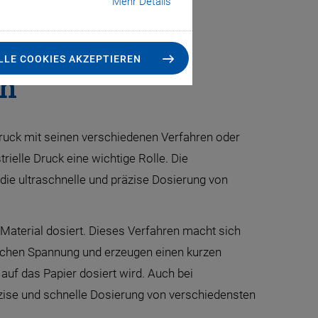
Mehr Details
vidualisierte
LLE COOKIES AKZEPTIEREN
en
ldruck mit seinen verschiedenen Verfahren oder
rielle Druck eine wichtige Rolle. Die
die ultraschnelle und präzise Dosierung von
Material dosiert. Dieses Verfahren macht sich
ischen Spannung und erzeugen einen kurzen
auf das Papier dosiert wird. Auch bei
äzise und schnelle Dosierung von verschiedensten