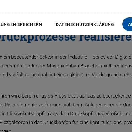
n Piezotechnologie indi
LUNGEN SPEICHERN
DATENSCHUTZERKLÄRUNG
A
ruckprozesse realisier
n ein bedeutender Sektor in der Industrie – sei es der Digita
 Lebensmittel- oder der Maschinenbau-Branche spielt der indust
 vielfältig und doch ist eines gleich: Im Vordergrund steht 
ahren wird berührungslos Flüssigkeit auf das zu bedruckende 
zte Piezoelemente verformen sich beim Anlegen einer elektr
 ein Flüssigkeitstropfen aus dem Druckkopf ausgestoßen und 
ezoaktoren in den Druckköpfen für eine kontinuierliche, pr
orgen.