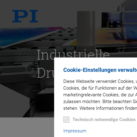
Industrielle
Drucktechnik
Cookie-Einstellungen verwalt
Diese Webseite verwendet Cookies, u
Cookies, die für Funktionen auf der
marketingrelevante Cookies, die zur 
zulassen möchten. Bitte beachten Sie
stehen. Weitere Informationen finden
Technisch notwendige Cookies
Impressum