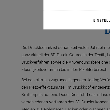
Mit Hilfe vo
EINSTEL
D
Die Drucktechnik ist schon seit vielen Jahrzehnte
ganz aktuell der 3D-Druck. Gerade in der Textil-,
Druckverfahren sowie die Anwendungsbereiche sind
Flüssigkeitsvolumina bis in den Pikoliterbereich.
Bei den oftmals zugrunde liegenden Jetting-Verf
den Piezoeffekt zunutze. Im Druckkopf eingeset
Kraftimpuls auf eine Düse. Dies führt dazu, dass
verschiedenen Verfahren des 3D-Drucks können Pi
Medien, z.B. Polymeren, Lacken oder Wachsen s