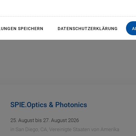
begeistern!
LUNGEN SPEICHERN
DATENSCHUTZERKLÄRUNG
A
SPIE.Optics & Photonics
25. August bis 27. August 2026
in
San Diego, CA, Vereinigte Staaten von Amerika