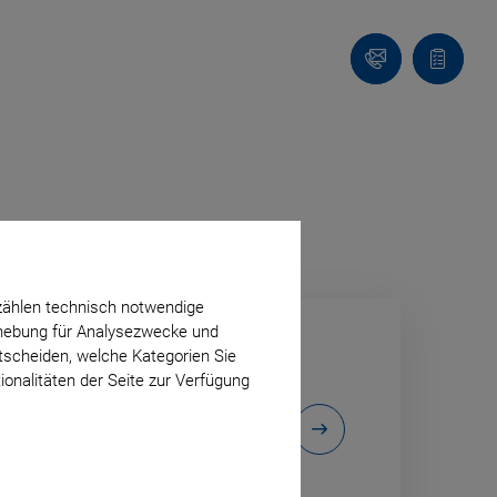
Kontakt
Anfragel
zählen technisch notwendige
erhebung für Analysezwecke und
ntscheiden, welche Kategorien Sie
ionalitäten der Seite zur Verfügung
eständen auf der
virtuellen
endungslösungen