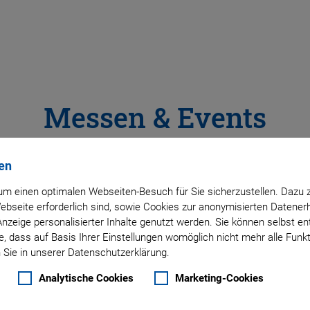
Messen & Events
en
m einen optimalen Webseiten-Besuch für Sie sicherzustellen. Dazu 
 Webseite erforderlich sind, sowie Cookies zur anonymisierten Daten
Virtuelle Messestände
Anzeige personalisierter Inhalte genutzt werden. Sie können selbst e
, dass auf Basis Ihrer Einstellungen womöglich nicht mehr alle Funkt
 Sie in unserer Datenschutzerklärung.
Gerne begrüßen wir Sie persönlich auf unseren Mess
ganzen Welt. Zusätzlich laden wir Sie auch auf unsere 
Analytische Cookies
Marketing-Cookies
Messestände ein – lassen Sie sich von unseren Anw