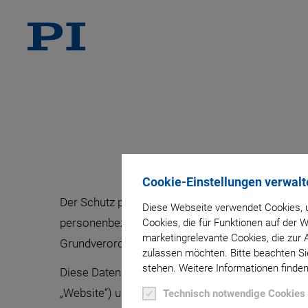
Cookie-Einstellungen verwalt
Der Schutz personenbezogener Daten ist
PI Cer
Diese Webseite verwendet Cookies, u
personenbezogene Daten ausschließlich auf Gru
Cookies, die für Funktionen auf der
marketingrelevante Cookies, die zur 
Grundverordnung (DSGVO) verarbeitet.
zulassen möchten. Bitte beachten Sie
stehen. Weitere Informationen finden
Diese Datenschutzerklärung informiert über die 
„Website“) und die Nutzung der damit verbundene
Technisch notwendige Cookies