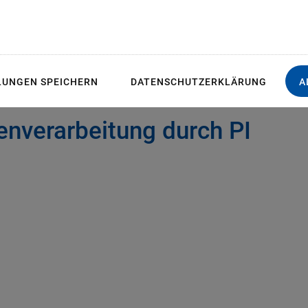
 Arten personenbezogener Daten bei Besuch und Nutzung der 
ert werden sowie welche Rechte Besuchende im Hinblick auf
LUNGEN SPEICHERN
DATENSCHUTZERKLÄRUNG
A
enverarbeitung durch PI