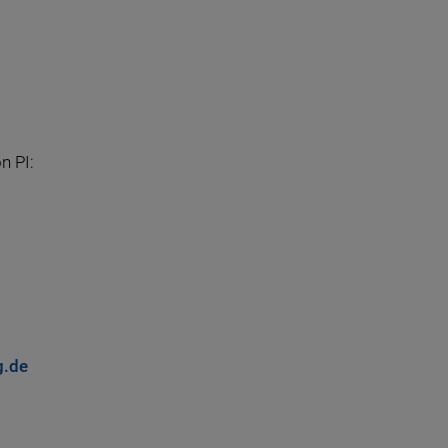
n PI:
g.de