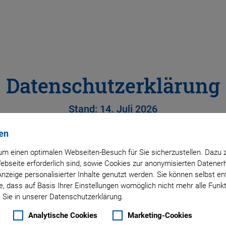
Datenschutzerklärung
Stand: 14. Juli 2026
en
amic GmbH
, Lindenstraße, 07589 Lederhose (im Folgenden „P
m einen optimalen Webseiten-Besuch für Sie sicherzustellen. Dazu 
ndlage der gesetzlichen Bestimmungen, insbesondere auf de
 Webseite erforderlich sind, sowie Cookies zur anonymisierten Daten
Anzeige personalisierter Inhalte genutzt werden. Sie können selbst e
, dass auf Basis Ihrer Einstellungen womöglich nicht mehr alle Funkt
 Sie in unserer Datenschutzerklärung.
wichtigsten Aspekte der Datenverarbeitung auf der PI Websit
n Dienstleistungen.
Analytische Cookies
Marketing-Cookies