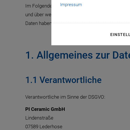
Impressum
Im Folgenden wird detailliert erläutert, welche
und über welchen Zeitraum diese Daten gespeich
Daten haben.
EINSTEL
1. Allgemeines zur Dat
1.1 Verantwortliche
Verantwortliche im Sinne der DSGVO:
PI Ceramic GmbH
Lindenstraße
07589 Lederhose