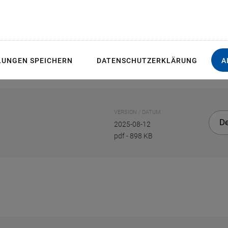
LUNGEN SPEICHERN
DATENSCHUTZERKLÄRUNG
A
VERSION / DATUM
D
2025-08-12
pdf
-
898 KB