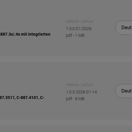
VERSION / DATUM
Deut
1.0.0 01/2026
87.3x/.4x mit integrierten
pdf
-
1 MB
VERSION / DATUM
Deut
1.0.0 2026-01-14
87.3511, C-887.4101, C-
pdf
-
8 MB