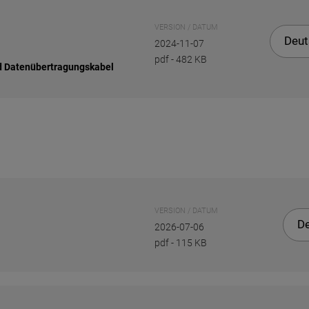
VERSION / DATUM
Deut
2024-11-07
pdf
-
482 KB
d Datenübertragungskabel
VERSION / DATUM
D
2026-07-06
pdf
-
115 KB