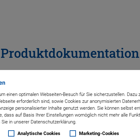
Produktdokumentation
C
E
F
G
H
L
M
N
P
R
S
en
m einen optimalen Webseiten-Besuch für Sie sicherzustellen. Dazu 
 Webseite erforderlich sind, sowie Cookies zur anonymisierten Daten
Anzeige personalisierter Inhalte genutzt werden. Sie können selbst e
, dass auf Basis Ihrer Einstellungen womöglich nicht mehr alle Funkt
DOKUMENTENTYP
PR
 Sie in unserer Datenschutzerklärung.
DOKUMENTENTYP
PRO
Alle
Analytische Cookies
Marketing-Cookies