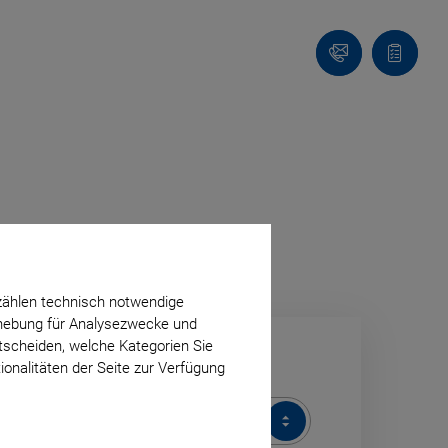
Kontakt
Anfragel
U
V
X
zählen technisch notwendige
erhebung für Analysezwecke und
ntscheiden, welche Kategorien Sie
ionalitäten der Seite zur Verfügung
ODUKTKATEGORIE
DUKTKATEGORIE
Alle