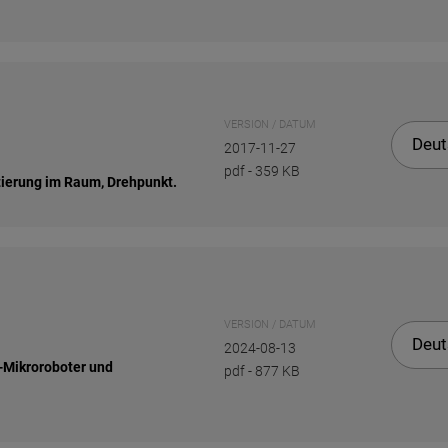
VERSION / DATUM
Deut
2017-11-27
pdf
-
359 KB
tierung im Raum, Drehpunkt.
VERSION / DATUM
Deut
2024-08-13
-Mikroroboter und
pdf
-
877 KB