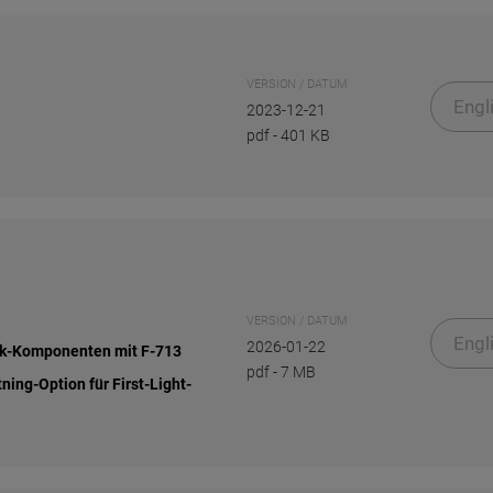
VERSION / DATUM
Engl
2023-12-21
pdf
-
401 KB
VERSION / DATUM
Engl
2026-01-22
nik-Komponenten mit F-713
pdf
-
7 MB
ing-Option für First-Light-