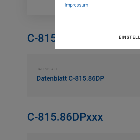
Impressum
C-815.86DP
EINSTEL
DATENBLATT
Datenblatt C-815.86DP
C-815.86DPxxx