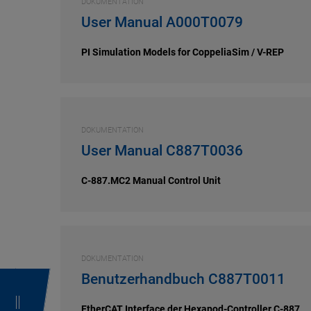
DOKUMENTATION
User Manual A000T0079
PI Simulation Models for CoppeliaSim / V-REP
DOKUMENTATION
User Manual C887T0036
C-887.MC2 Manual Control Unit
DOKUMENTATION
Benutzerhandbuch C887T0011
EtherCAT Interface der Hexapod-Controller C-887