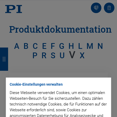
Kontakt
Anfr
Produktdokumentation
A
B
C
E
F
G
H
L
M
N
Z
Z
Z
Z
V
P
R
S
U
X
u
u
u
u
r
r
r
r
ü
ü
ü
ü
Cookie-Einstellungen verwalten
c
c
c
c
PRODUKT
PRODUKT
Diese Webseite verwendet Cookies, um einen optimalen
Alle
k
k
k
k
Webseiten-Besuch für Sie sicherzustellen. Dazu zählen
technisch notwendige Cookies, die für Funktionen auf der
Webseite erforderlich sind, sowie Cookies zur
DOKUMENTENTYP
anonymisierten Datenerhebung für Analysezwecke und
DOKUMENTENTYP