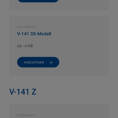
3-D-MODELLE
V-141 3D-Modell
zip
-
4 MB
HINZUFÜGEN
V-141 Z
DATENBLATT