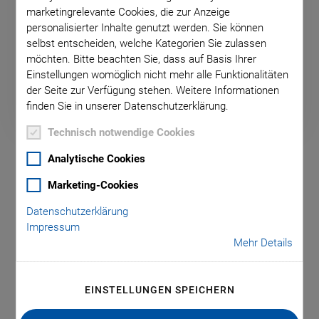
Alle
marketingrelevante Cookies, die zur Anzeige
personalisierter Inhalte genutzt werden. Sie können
selbst entscheiden, welche Kategorien Sie zulassen
PRODUKTKATEGORIE
möchten. Bitte beachten Sie, dass auf Basis Ihrer
PRODUKTKATEGORIE
Einstellungen womöglich nicht mehr alle Funktionalitäten
Alle
der Seite zur Verfügung stehen. Weitere Informationen
finden Sie in unserer Datenschutzerklärung.
Technisch notwendige Cookies
V-141
Analytische Cookies
Marketing-Cookies
Datenschutzerklärung
DATENBLATT
Impressum
Datenblatt V-141
Mehr Details
VERSION / DATUM
EINSTELLUNGEN SPEICHERN
2026-07-31
pdf
-
1 MB