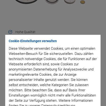
Hohe Qualität
Cookie-Einstellungen verwalten
Enge mechanische Toleranzen
Diese Webseite verwendet Cookies, um einen optimalen
Große Flexibilität der Geometrie (OD 1 mm bis 80 mm)
Webseiten-Besuch für Sie sicherzustellen. Dazu zählen
technisch notwendige Cookies, die für Funktionen auf der
Siebdruck- und Sputter-Elektroden erhältlich,
Webseite erforderlich sind, sowie Cookies zur
anonymisierten Datenerhebung für Analysezwecke und
einschließlich Umkontakt und strukturierten Elektroden
marketingrelevante Cookies, die zur Anzeige
personalisierter Inhalte genutzt werden. Sie können
Optional: Herstellung von Baugruppen in industrieller
selbst entscheiden, welche Kategorien Sie zulassen
Qualität, einschließlich der Kontaktierung mit Drähten
möchten. Bitte beachten Sie, dass auf Basis Ihrer
oder flexiblen Leiterkarten
Einstellungen womöglich nicht mehr alle Funktionalitäten
der Seite zur Verfügung stehen. Weitere Informationen
finden Sie in unserer Datenschutzerklärung.