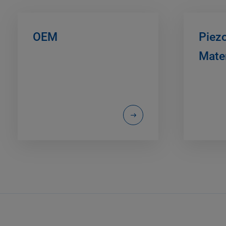
OEM
Piez
Mater