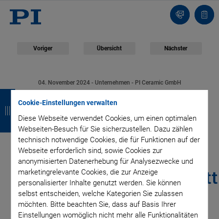
Kontakt
Anfr
Voriger
Übersicht
Nächster
04. November 2024
- Unternehmen - PI Ceramic GmbH
Z
Z
Z
Z
Jugendförderung
Cookie-Einstellungen verwalten
u
u
u
u
Diese Webseite verwendet Cookies, um einen optimalen
stärken – PI Ceramic
r
r
r
r
Webseiten-Besuch für Sie sicherzustellen. Dazu zählen
technisch notwendige Cookies, die für Funktionen auf der
ü
ü
ü
ü
eröffnet erste Jugend-
Webseite erforderlich sind, sowie Cookies zur
c
c
c
c
anonymisierten Datenerhebung für Analysezwecke und
Unternehmenswerkstatt
marketingrelevante Cookies, die zur Anzeige
k
k
k
k
personalisierter Inhalte genutzt werden. Sie können
selbst entscheiden, welche Kategorien Sie zulassen
im Landkreis Greiz
möchten. Bitte beachten Sie, dass auf Basis Ihrer
Einstellungen womöglich nicht mehr alle Funktionalitäten