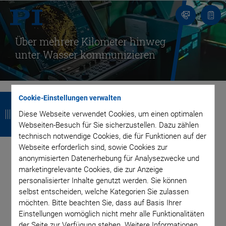
Kontakt
Anfr
Über mehrere Kilometer hinweg
unter Wasser kommunizieren
Z
Z
Z
Z
Cookie-Einstellungen verwalten
u
u
u
u
Diese Webseite verwendet Cookies, um einen optimalen
Piezokomponenten
Webseiten-Besuch für Sie sicherzustellen. Dazu zählen
r
r
r
r
technisch notwendige Cookies, die für Funktionen auf der
ermöglichen in
Webseite erforderlich sind, sowie Cookies zur
ü
ü
ü
ü
anonymisierten Datenerhebung für Analysezwecke und
c
c
c
c
marketingrelevante Cookies, die zur Anzeige
anspruchsvollen
personalisierter Inhalte genutzt werden. Sie können
k
k
k
k
selbst entscheiden, welche Kategorien Sie zulassen
Hydroakustik-
möchten. Bitte beachten Sie, dass auf Basis Ihrer
Einstellungen womöglich nicht mehr alle Funktionalitäten
der Seite zur Verfügung stehen. Weitere Informationen