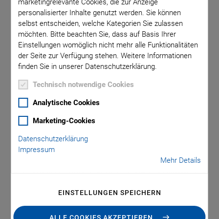
Detektion von
marketingrelevante Cookies, die zur Anzeige
personalisierter Inhalte genutzt werden. Sie können
lebensgefährlichen
selbst entscheiden, welche Kategorien Sie zulassen
möchten. Bitte beachten Sie, dass auf Basis Ihrer
Einstellungen womöglich nicht mehr alle Funktionalitäten
Luftblasen
der Seite zur Verfügung stehen. Weitere Informationen
finden Sie in unserer Datenschutzerklärung.
Die intensivmedizinische Behandlung ist ein zunehmend
Technisch notwendige Cookies
wichtiger Bereich der Patientenversorgung in
Analytische Cookies
Krankenhäusern, insbesondere in globalen medizinischen
Krisen. Viren und andere Infektionen betreffen vor allem
Marketing-Cookies
Menschen mit Vorerkrankungen, z. B. der Nieren oder des
Datenschutzerklärung
Herz-Kreislauf-Systems. Im Hinblick auf die Behandlung und
Impressum
Therapie solcher Erkrankungen steigen auch die
Mehr Details
Anforderungen an die eingesetzten Medizinprodukte stetig.
Die Piezotechnologie bietet hier verschiedene
EINSTELLUNGEN SPEICHERN
Verbesserungsmöglichkeiten: Piezo-Ultraschallwandler
beispielsweise machen Intensivpflegegeräte wie
ALLE COOKIES AKZEPTIEREN
Infusionssysteme intelligenter und erleichtern die