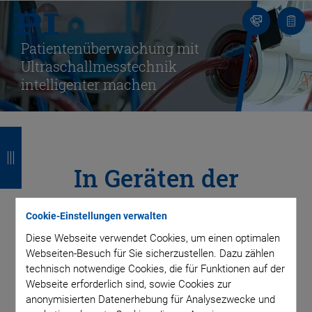
Kontakt
Anfr
Patienten­­überwachung mit
Ultraschall­messtechnik
intelligenter machen
Z
Z
Z
Z
u
u
u
u
In Geräten der
r
r
r
r
Intensivmedizin
ü
ü
ü
ü
Cookie-Einstellungen verwalten
c
c
c
c
ermöglichen
Diese Webseite verwendet Cookies, um einen optimalen
Webseiten-Besuch für Sie sicherzustellen. Dazu zählen
k
k
k
k
technisch notwendige Cookies, die für Funktionen auf der
Piezoelemente die
Webseite erforderlich sind, sowie Cookies zur
anonymisierten Datenerhebung für Analysezwecke und