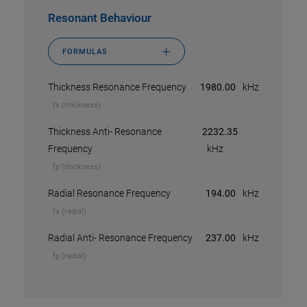
v3D (m/s)
3820
Resonant Behaviour
v5D (m/s)
2290
vtD (m/s)
3900
FORMULAS
S11E (1e-12 m²/N)
16.4
Thickness Resonance Frequency
1980.00
kHz
S33E (1e-12 m²/N)
19.4
fs (thickness)
C33D (1e10 N/m²)
15.7
Thickness Anti- Resonance
2232.35
Z33 (MRayl (1e6 kg/m²/s))
35
Frequency
kHz
Qm ()
100
fp (thickness)
Radial Resonance Frequency
194.00
kHz
fs (radial)
Radial Anti- Resonance Frequency
237.00
kHz
fp (radial)