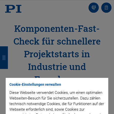
Kontakt
Anfr
Komponenten-Fast-
Check für schnellere
Z
Z
Z
Z
Projektstarts in
u
u
u
u
Industrie und
r
r
r
r
ü
ü
ü
ü
Forschung
c
c
c
c
Cookie-Einstellungen verwalten
Mit dem Piezo Calculator Feedbackzyklen
Diese Webseite verwendet Cookies, um einen optimalen
k
k
k
k
verkürzen und Komplexität reduzieren
Webseiten-Besuch für Sie sicherzustellen. Dazu zählen
technisch notwendige Cookies, die für Funktionen auf der
Webseite erforderlich sind, sowie Cookies zur
Der Piezo Calculator von PI Ceramic ermöglicht Entwicklern,