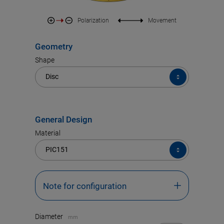
Polarization
Movement
Geometry
Shape
Shape
Disc
General Design
Material
Material
PIC151
Note for configuration
Please follow the instructions below when
Diameter
mm
configuring your piezoceramic product: