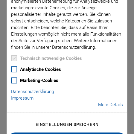
anonymisierten Datenerhebung für Analysezwecke und
Ingenieuren und technisch orientierten Entscheidern
marketingrelevante Cookies, die zur Anzeige
innerhalb kürzester Zeit einen Fast Check ihrer individuellen
personalisierter Inhalte genutzt werden. Sie können
Anforderungen an piezokeramische Komponenten.
selbst entscheiden, welche Kategorien Sie zulassen
Einflussfaktoren auf das Verhalten der Komponenten werden
möchten. Bitte beachten Sie, dass auf Basis Ihrer
sofort sichtbar und können nach individuellen Bedürfnissen
Einstellungen womöglich nicht mehr alle Funktionalitäten
angepasst werden.
der Seite zur Verfügung stehen. Weitere Informationen
finden Sie in unserer Datenschutzerklärung.
Das Onlinetool kombiniert zahlreiche anwendungsspezifische
Parameter mit geeigneten Materialien und Geometrien. Die
Technisch notwendige Cookies
mit wenigen Klicks verfügbaren Ergebnisse ermöglichen
Analytische Cookies
durch den Wegfall langwieriger Abstimmungen einen
zeitnahen Projektstart.
Marketing-Cookies
Datenschutzerklärung
JETZT TESTEN
Impressum
Mehr Details
EINSTELLUNGEN SPEICHERN
Ihre Vorteile auf einen Blick