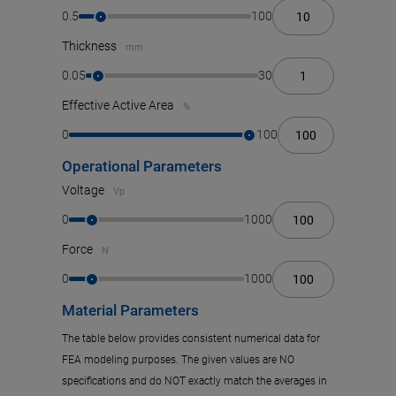
0.5
100
Diameter (mm)
0,5 - 100 and > t
Thickness
mm
Thickness (mm)
0,05 - 30 and < D
0.05
30
Effective Active Area
%
0
100
Operational Parameters
Voltage
Vp
0
1000
Force
N
0
1000
Material Parameters
The table below provides consistent numerical data for
FEA modeling purposes. The given values are NO
specifications and do NOT exactly match the averages in