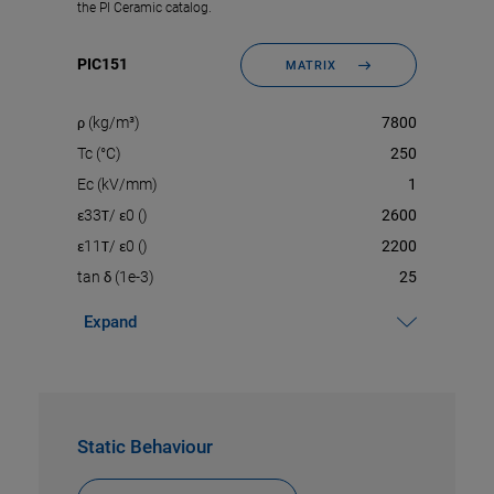
the PI Ceramic catalog.
PIC151
MATRIX
ρ (kg/m³)
7800
Tc (°C)
250
Ec (kV/mm)
1
ε33Τ/ ε0 ()
2600
ε11Τ/ ε0 ()
2200
tan δ (1e-3)
25
Expand
kp ()
0.65
kt ()
0.5
k31 ()
0.38
k33 ()
0.74
Static Behaviour
k15 ()
0.69