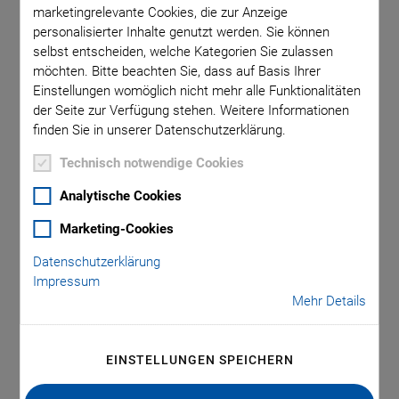
marketingrelevante Cookies, die zur Anzeige
für den Flugzeugbau
personalisierter Inhalte genutzt werden. Sie können
selbst entscheiden, welche Kategorien Sie zulassen
möchten. Bitte beachten Sie, dass auf Basis Ihrer
Einstellungen womöglich nicht mehr alle Funktionalitäten
Im Rahmen der Internationalen Luft- und
der Seite zur Verfügung stehen. Weitere Informationen
Raumfahrtausstellung ILA Berlin im Juni präsentierte
finden Sie in unserer Datenschutzerklärung.
Physik Instrumente (PI) sich als Partner des
Technisch notwendige Cookies
Forschungsprojekts LuFo VI-1: ADMAS (Advanced
Machining and Sealing). Unter Federführung von Airbus hat
Analytische Cookies
PI seine mehr als 30-jährige Expertise aus der Entwicklung
Marketing-Cookies
von Hexapoden in das Forschungsprojekt eingebracht. Das
öffentlich vom Bundesministerium für Wirtschaft und
Datenschutzerklärung
Impressum
Klimaschutz geförderte und von DLR Projektträger
Mehr Details
Luftfahrtforschung beaufsichtigte Projekt war Ende April
2024 erfolgreich abgeschlossen worden.
EINSTELLUNGEN SPEICHERN