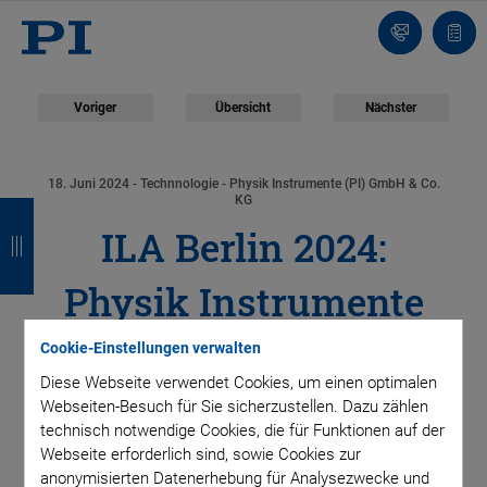
Kontakt
Anfr
Voriger
Übersicht
Nächster
18. Juni 2024
- Technnologie - Physik Instrumente (PI) GmbH & Co.
Z
Z
Z
Z
KG
ILA Berlin 2024:
u
u
u
u
r
r
r
r
Physik Instrumente
ü
ü
ü
ü
(PI) entwickelt
Cookie-Einstellungen verwalten
c
c
c
c
Diese Webseite verwendet Cookies, um einen optimalen
hochdynamische
k
k
k
k
Webseiten-Besuch für Sie sicherzustellen. Dazu zählen
technisch notwendige Cookies, die für Funktionen auf der
Ausgleichskinematik
Webseite erforderlich sind, sowie Cookies zur
anonymisierten Datenerhebung für Analysezwecke und