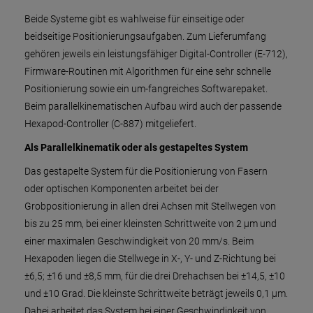
Beide Systeme gibt es wahlweise für einseitige oder
beidseitige Positionierungsaufgaben. Zum Lieferumfang
gehören jeweils ein leistungsfähiger Digital-Controller (E-712),
Firmware-Routinen mit Algorithmen für eine sehr schnelle
Positionierung sowie ein um-fangreiches Softwarepaket.
Beim parallelkinematischen Aufbau wird auch der passende
Hexapod-Controller (C-887) mitgeliefert.
Als Parallelkinematik oder als gestapeltes System
Das gestapelte System für die Positionierung von Fasern
oder optischen Komponenten arbeitet bei der
Grobpositionierung in allen drei Achsen mit Stellwegen von
bis zu 25 mm, bei einer kleinsten Schrittweite von 2 µm und
einer maximalen Geschwindigkeit von 20 mm/s. Beim
Hexapoden liegen die Stellwege in X-, Y- und Z-Richtung bei
±6,5; ±16 und ±8,5 mm, für die drei Drehachsen bei ±14,5, ±10
und ±10 Grad. Die kleinste Schrittweite beträgt jeweils 0,1 µm.
Dabei arbeitet das System bei einer Geschwindigkeit von