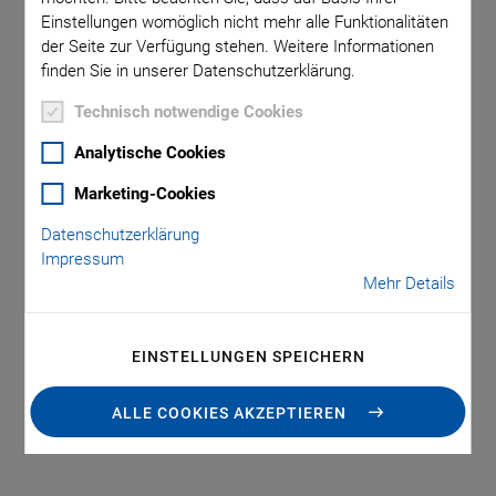
Bei Fertigung und Test von Bauteilen mit optischer
Einstellungen womöglich nicht mehr alle Funktionalitäten
Datenübertragung gilt es, Fasern oder Faser-Arrays für eine
der Seite zur Verfügung stehen. Weitere Informationen
optimale Verbindung mit höchstmöglicher Genauigkeit zu
finden Sie in unserer Datenschutzerklärung.
justieren. Positionstoleranzen weit unter 50 nm sind üblich
Technisch notwendige Cookies
und Mehrkanal-Ein- und Ausgänge erfordern die simultane
Ausrichtung in mehreren Achsen.
Analytische Cookies
Marketing-Cookies
Datenschutzerklärung
Impressum
Mehr Details
EINSTELLUNGEN SPEICHERN
ALLE COOKIES AKZEPTIEREN