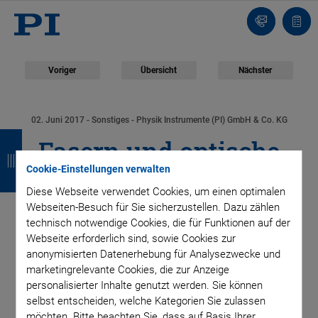
Kontakt
Anfr
Voriger
Übersicht
Nächster
02. Juni 2017
- Sonstiges - Physik Instrumente (PI) GmbH & Co. KG
Z
Z
Z
Z
Fasern und optische
u
u
u
u
Cookie-Einstellungen verwalten
Bauelemente in bis zu
r
r
r
r
Diese Webseite verwendet Cookies, um einen optimalen
Webseiten-Besuch für Sie sicherzustellen. Dazu zählen
ü
ü
ü
ü
sechs Freiheitsgraden
technisch notwendige Cookies, die für Funktionen auf der
c
c
c
c
Webseite erforderlich sind, sowie Cookies zur
positionieren
anonymisierten Datenerhebung für Analysezwecke und
k
k
k
k
marketingrelevante Cookies, die zur Anzeige
personalisierter Inhalte genutzt werden. Sie können
selbst entscheiden, welche Kategorien Sie zulassen
möchten. Bitte beachten Sie, dass auf Basis Ihrer