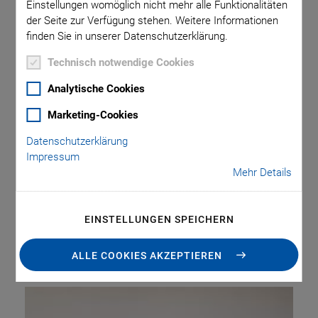
Einstellungen womöglich nicht mehr alle Funktionalitäten
Lösungen für Test
der Seite zur Verfügung stehen. Weitere Informationen
finden Sie in unserer Datenschutzerklärung.
und
Technisch notwendige Cookies
Qualitätssicherung
Analytische Cookies
Marketing-Cookies
Datenschutzerklärung
Die PI Gruppe und Averna, ein weltweit führender Anbieter
Impressum
von Lösungen für Testverfahren zur Qualitätssicherung,
Mehr Details
gaben ihre Kooperation bekannt. Durch die Bündelung der
Kompetenzen beider Unternehmen, sollen fortschrittliche
EINSTELLUNGEN SPEICHERN
Automatisierungslösungen entwickelt werden, die den
wachsenden Bedarf an flexiblen, skalierbaren und
ALLE COOKIES AKZEPTIEREN
durchsatzstarken Fertigungs- und Prüfanlagen zu decken.