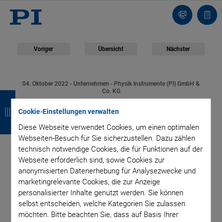
Kontakt
Anfr
Voriger
Übersicht
Nächster
04. Oktober 2022
- Unternehmen - Physik Instrumente (PI) GmbH &
Z
Z
Z
Z
Co. KG
Kooperation zwischen
u
u
u
u
Cookie-Einstellungen verwalten
Diese Webseite verwendet Cookies, um einen optimalen
r
r
r
r
PI und Averna:
Webseiten-Besuch für Sie sicherzustellen. Dazu zählen
ü
ü
ü
ü
technisch notwendige Cookies, die für Funktionen auf der
Partnerschaft zur
Webseite erforderlich sind, sowie Cookies zur
c
c
c
c
anonymisierten Datenerhebung für Analysezwecke und
Entwicklung
k
k
k
k
marketingrelevante Cookies, die zur Anzeige
personalisierter Inhalte genutzt werden. Sie können
selbst entscheiden, welche Kategorien Sie zulassen
fortschrittlicher
möchten. Bitte beachten Sie, dass auf Basis Ihrer