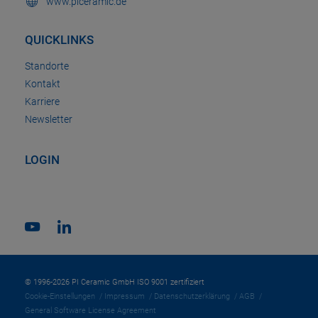
www.piceramic.de
QUICKLINKS
Standorte
Kontakt
Karriere
Newsletter
LOGIN
© 1996-2026 PI Ceramic GmbH ISO 9001 zertifiziert
Cookie-Einstellungen
Impressum
Datenschutzerklärung
AGB
General Software License Agreement