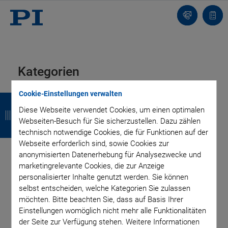
Kontakt
Anfr
Kategorien
Cookie-Einstellungen verwalten
Z
Z
Z
Z
Anwendung
Astronomie
Unternehmen
Medizintechnik
Diese Webseite verwendet Cookies, um einen optimalen
Produkt
Technologie
Video
u
u
u
u
Webseiten-Besuch für Sie sicherzustellen. Dazu zählen
r
r
r
r
technisch notwendige Cookies, die für Funktionen auf der
Webseite erforderlich sind, sowie Cookies zur
ü
ü
ü
ü
Author: Kathrin
anonymisierten Datenerhebung für Analysezwecke und
marketingrelevante Cookies, die zur Anzeige
c
c
c
c
Mößner
personalisierter Inhalte genutzt werden. Sie können
k
k
k
k
selbst entscheiden, welche Kategorien Sie zulassen
möchten. Bitte beachten Sie, dass auf Basis Ihrer
Einstellungen womöglich nicht mehr alle Funktionalitäten
der Seite zur Verfügung stehen. Weitere Informationen