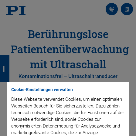
Kontakt
Anfr
Berührungslose
Patientenüberwachung
Z
Z
Z
Z
mit Ultraschall
u
u
u
u
Kontaminationsfrei – Ultraschalltransducer
r
r
r
r
ü
ü
ü
ü
Cookie-Einstellungen verwalten
Diese Webseite verwendet Cookies, um einen optimalen
c
c
c
c
Webseiten-Besuch für Sie sicherzustellen. Dazu zählen
k
k
k
k
technisch notwendige Cookies, die für Funktionen auf der
Webseite erforderlich sind, sowie Cookies zur
anonymisierten Datenerhebung für Analysezwecke und
marketingrelevante Cookies, die zur Anzeige