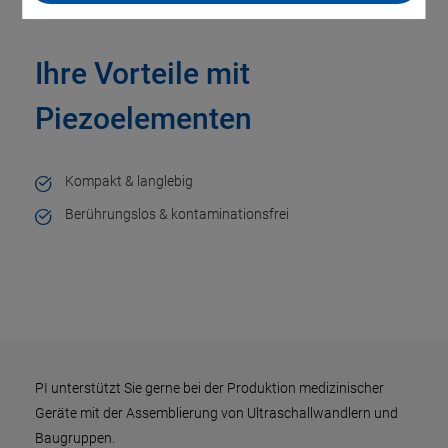
Ihre Vorteile mit
Piezoelementen
Kompakt & langlebig
Berührungslos & kontaminationsfrei
PI unterstützt Sie gerne bei der Produktion medizinischer
Geräte mit der Assemblierung von Ultraschallwandlern und
Baugruppen.