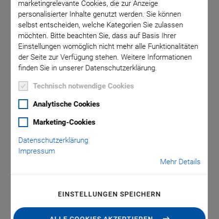
marketingrelevante Cookies, die zur Anzeige
personalisierter Inhalte genutzt werden. Sie können
selbst entscheiden, welche Kategorien Sie zulassen
nschluss
P-810, 
möchten. Bitte beachten Sie, dass auf Basis Ihrer
: 0,3 m).
über PTF
Einstellungen womöglich nicht mehr alle Funktionalitäten
der Seite zur Verfügung stehen. Weitere Informationen
finden Sie in unserer Datenschutzerklärung.
Technisch notwendige Cookies
Analytische Cookies
P-810 • P-830
Marketing-Cookies
Datenschutzerklärung
Piezoaktoren
Impressum
Mehr Details
Für mittlere Lasten und Druckkräfte
®
Überlegene Lebensdauer dank PICMA
Piezoaktoren
EINSTELLUNGEN SPEICHERN
Stellweg bis 60 µm
Druckbelastbarkeit bis 1000 N
ALLE COOKIES AKZEPTIEREN