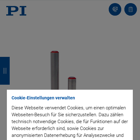
Kontakt
Anfr
Z
Z
Z
Z
u
u
u
u
r
r
r
r
ü
ü
ü
ü
Cookie-Einstellungen verwalten
c
c
c
c
Diese Webseite verwendet Cookies, um einen optimalen
k
k
k
k
Webseiten-Besuch für Sie sicherzustellen. Dazu zählen
technisch notwendige Cookies, die für Funktionen auf der
Webseite erforderlich sind, sowie Cookies zur
anonymisierten Datenerhebung für Analysezwecke und