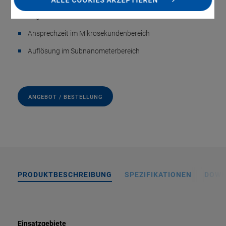
Zugbelastbarkeit bis 5 N
Ansprechzeit im Mikrosekundenbereich
Auflösung im Subnanometerbereich
ANGEBOT / BESTELLUNG
PRODUKTBESCHREIBUNG
SPEZIFIKATIONEN
DOWN
Einsatzgebiete