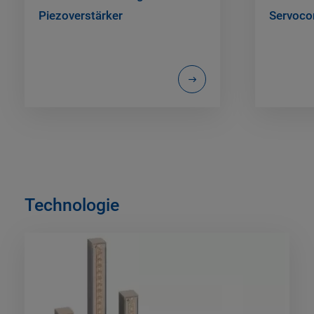
Piezoverstärker
Servocon
Technologie