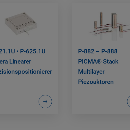
21.1U • P-625.1U
P-882 – P-888
era Linearer
PICMA® Stack
zisionspositionierer
Multilayer-
Piezoaktoren