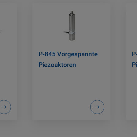
P-845 Vorgespannte
P
Piezoaktoren
P