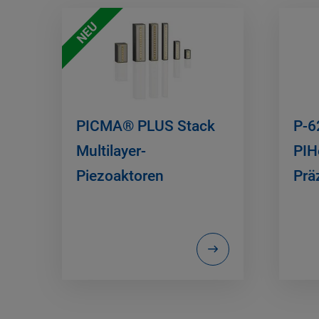
NEU
PICMA® PLUS Stack
P-6
Multilayer-
PIH
Piezoaktoren
Prä