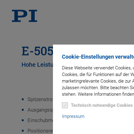
E-505 Piezoverstär
Cookie-Einstellungen verwalt
Hohe Leistung, Piezocontrollersystem E-5
Diese Webseite verwendet Cookies, u
Cookies, die für Funktionen auf der
marketingrelevante Cookies, die zur 
zulassen möchten. Bitte beachten Sie
stehen. Weitere Informationen finden
Spitzenstrom bis 10 A
Technisch notwendige Cookies
Ausgangsspannungsbereich -30 bis 130 V
Impressum
Einschubmodul für E-500 System
Positionsregelung (optional)