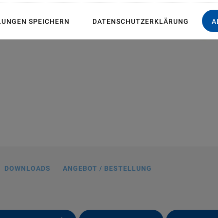
LUNGEN SPEICHERN
DATENSCHUTZERKLÄRUNG
A
enzen (ungeregelt) mit verschiedenen
sten, Kapazitätswerte in µF
DOWNLOADS
ANGEBOT / BESTELLUNG