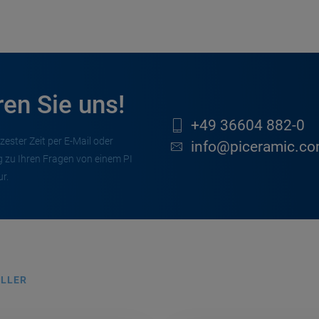
ren Sie uns!
+49 36604 882-0
zester Zeit per E-Mail oder
info@piceramic.c
 zu Ihren Fragen von einem PI
r.
LLER